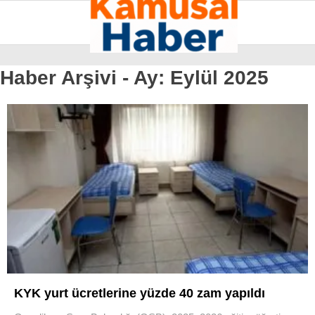
Haber Arşivi -
Ay:
Eylül 2025
KAMU HABER
Facebook
PERSONEL İLAN
GÜNDEM
Instagram
EKONOMI
SAĞLIK
Youtube
TEKNOLOJI
SPOR
KYK yurt ücretlerine yüzde 40 zam yapıldı
YEREL HABERLER