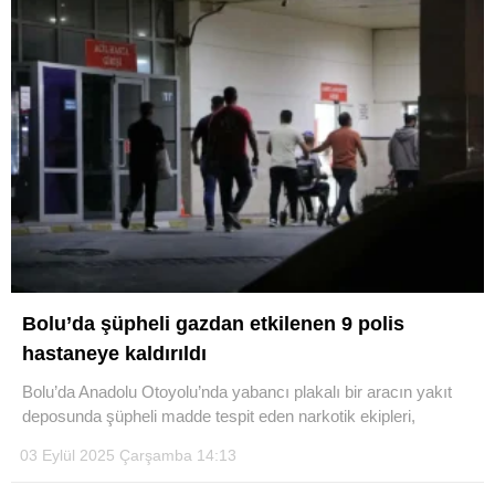
Bolu’da şüpheli gazdan etkilenen 9 polis
hastaneye kaldırıldı
Bolu’da Anadolu Otoyolu’nda yabancı plakalı bir aracın yakıt
deposunda şüpheli madde tespit eden narkotik ekipleri,
03 Eylül 2025 Çarşamba 14:13