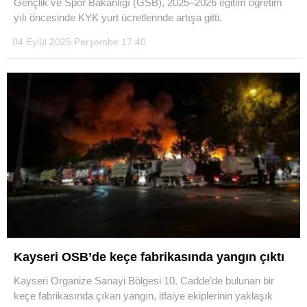
Gençlik ve Spor Bakanlığı (GSB), 2025–2026 eğitim öğretim
yılı öncesinde KYK yurt ücretlerinde artışa gitti.
FAYDALI BILGILER
04 Eylül 2025 Perşembe 17:40
Kayseri OSB’de keçe fabrikasında yangın çıktı
Kayseri Organize Sanayi Bölgesi 10. Cadde’de bulunan bir
keçe fabrikasında çıkan yangın, itfaiye ekiplerinin yaklaşık