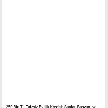
FAYDALI BILGILER
250 Bin TL Faizsiz Evlilik Kredisi: Şartlar, Başvuru ve