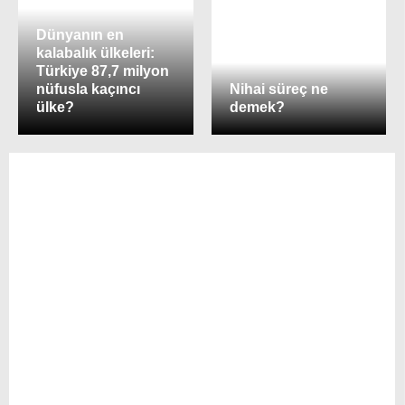
Dünyanın en
kalabalık ülkeleri:
Türkiye 87,7 milyon
nüfusla kaçıncı
Nihai süreç ne
ülke?
demek?