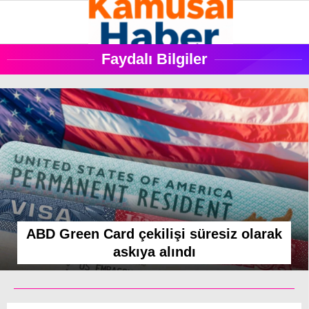
Faydalı Bilgiler
KAMU HABER
Facebook
PERSONEL İLAN
GÜNDEM
Instagram
EKONOMI
SAĞLIK
ABD Green Card çekilişi süresiz olarak
Youtube
askıya alındı
TEKNOLOJI
SPOR
YEREL HABERLER