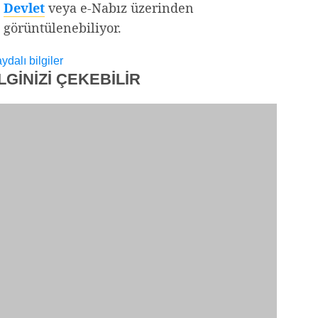
Devlet
veya e-Nabız üzerinden
görüntülenebiliyor.
aydalı bilgiler
İLGİNİZİ
ÇEKEBİLİR