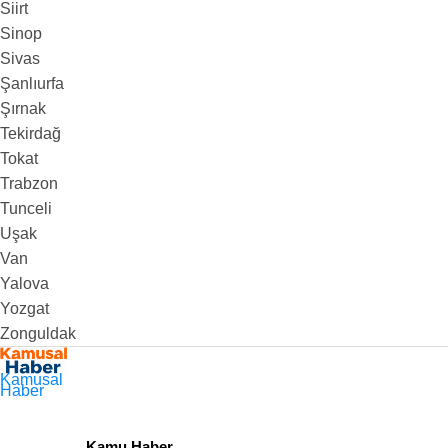
Siirt
Sinop
Sivas
Şanlıurfa
Şırnak
Tekirdağ
Tokat
Trabzon
Tunceli
Uşak
Van
Yalova
Yozgat
Zonguldak
Kamusal
Haber
Kamu Haber