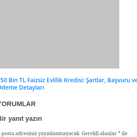
50 Bin TL Faizsiz Evlilik Kredisi: Şartlar, Başvuru v
Ödeme Detayları
YORUMLAR
ir yanıt yazın
-posta adresiniz yayınlanmayacak.
Gerekli alanlar
*
ile