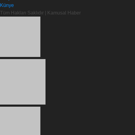
Künye
Tüm Hakları Saklıdır | Kamusal Haber