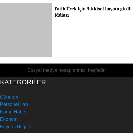
Fatih Ürek için ‘bitkisel hayata girdi’
iddiası
Sosyal medya hesaplarımızı keşfedin
KATEGORİLER
Gündem
Personel İlan
Kamu Haber
Ekonomi
Faydalı Bilgiler