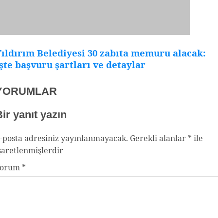
ıldırım Belediyesi 30 zabıta memuru alacak:
şte başvuru şartları ve detaylar
YORUMLAR
ir yanıt yazın
-posta adresiniz yayınlanmayacak.
Gerekli alanlar
*
ile
şaretlenmişlerdir
Yorum
*