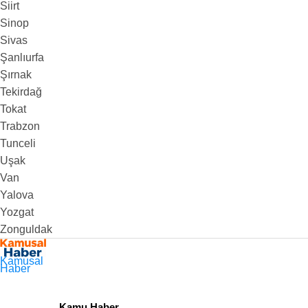
Siirt
Sinop
Sivas
Şanlıurfa
Şırnak
Tekirdağ
Tokat
Trabzon
Tunceli
Uşak
Van
Yalova
Yozgat
Zonguldak
Kamusal
Haber
Kamu Haber