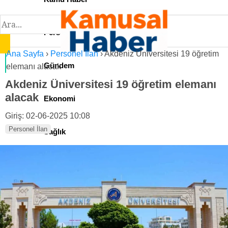
Personel İlan
Ana Sayfa
›
Personel İlan
›
Akdeniz Üniversitesi 19 öğretim
Gündem
elemanı alacak
Akdeniz Üniversitesi 19 öğretim elemanı
alacak
Ekonomi
Giriş: 02-06-2025 10:08
Personel İlan
Sağlık
Teknoloji
Spor