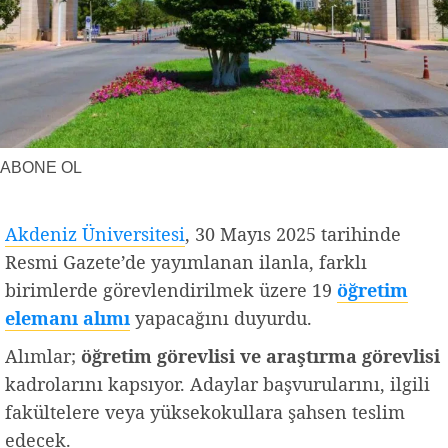
Yerel Haberler
Faydalı Bilgiler
ABONE OL
Akdeniz Üniversitesi
, 30 Mayıs 2025 tarihinde
Resmi Gazete’de yayımlanan ilanla, farklı
birimlerde görevlendirilmek üzere 19
öğretim
elemanı alımı
yapacağını duyurdu.
Alımlar;
öğretim görevlisi ve araştırma görevlisi
kadrolarını kapsıyor. Adaylar başvurularını, ilgili
fakültelere veya yüksekokullara şahsen teslim
edecek.