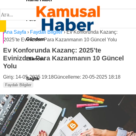
Personel İlan
Ana Sayfa
›
Faydalı Bilgiler
›
Ev Konforunda Kazanç:
Gündem
2025’te Evinizden Para Kazanmanın 10 Güncel Yolu
Ev Konforunda Kazanç: 2025’te
Evinizden Para Kazanmanın 10 Güncel
Ekonomi
Yolu
Giriş: 14-05-2025 19:18
Güncelleme: 20-05-2025 18:18
Sağlık
Faydalı Bilgiler
Teknoloji
Spor