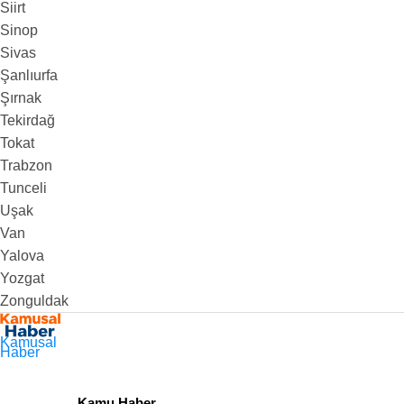
Siirt
Sinop
Sivas
Şanlıurfa
Şırnak
Tekirdağ
Tokat
Trabzon
Tunceli
Uşak
Van
Yalova
Yozgat
Zonguldak
Kamusal
Haber
Kamu Haber