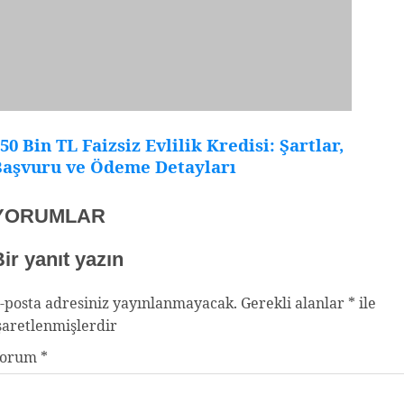
50 Bin TL Faizsiz Evlilik Kredisi: Şartlar,
Başvuru ve Ödeme Detayları
YORUMLAR
ir yanıt yazın
-posta adresiniz yayınlanmayacak.
Gerekli alanlar
*
ile
şaretlenmişlerdir
Yorum
*