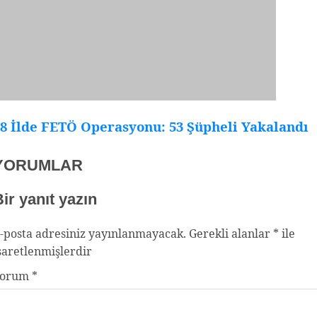
8 İlde FETÖ Operasyonu: 53 Şüpheli Yakalandı
YORUMLAR
ir yanıt yazın
-posta adresiniz yayınlanmayacak.
Gerekli alanlar
*
ile
şaretlenmişlerdir
Yorum
*