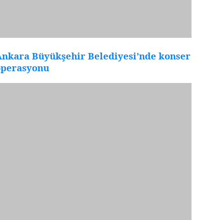
Ankara Büyükşehir Belediyesi’nde konser
operasyonu