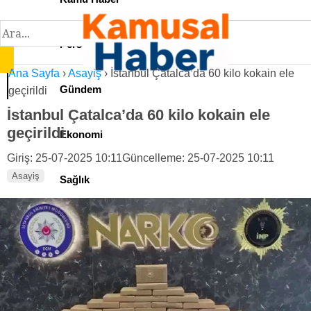
Personel İlan
Ana Sayfa
›
Asayiş
›
İstanbul Çatalca’da 60 kilo kokain ele
Gündem
geçirildi
İstanbul Çatalca’da 60 kilo kokain ele
geçirildi
Ekonomi
Giriş: 25-07-2025 10:11
Güncelleme: 25-07-2025 10:11
Asayiş
Sağlık
Teknoloji
Spor