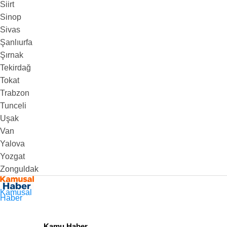
Siirt
Sinop
Sivas
Şanlıurfa
Şırnak
Tekirdağ
Tokat
Trabzon
Tunceli
Uşak
Van
Yalova
Yozgat
Zonguldak
Kamusal
Haber
Kamu Haber