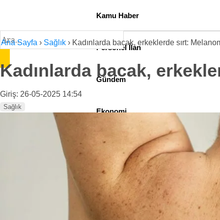
Kamu Haber
Ana Sayfa
›
Sağlık
›
Kadınlarda bacak, erkeklerde sırt: Melano
Personel İlan
Kadınlarda bacak, erkekle
Gündem
Giriş: 26-05-2025 14:54
Sağlık
Ekonomi
Sağlık
Teknoloji
Spor