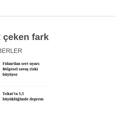
 çeken fark
BERLER
Fidan’dan sert uyarı:
Bölgesel savaş riski
büyüyor
Tokat’ta 5,5
büyüklüğünde deprem