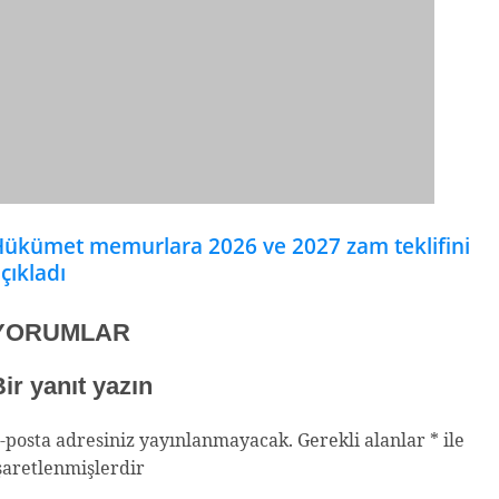
ükümet memurlara 2026 ve 2027 zam teklifini
çıkladı
YORUMLAR
ir yanıt yazın
-posta adresiniz yayınlanmayacak.
Gerekli alanlar
*
ile
şaretlenmişlerdir