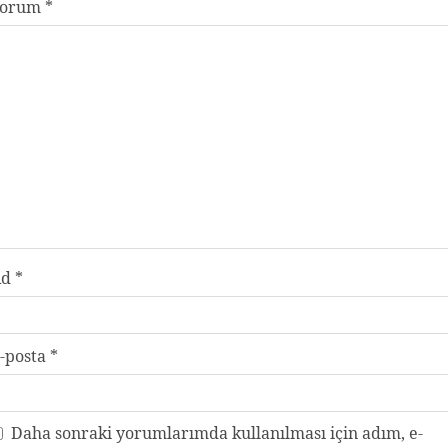
Yorum
*
Ad
*
-posta
*
Daha sonraki yorumlarımda kullanılması için adım, e-