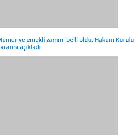
emur ve emekli zammı belli oldu: Hakem Kurulu
ararını açıkladı