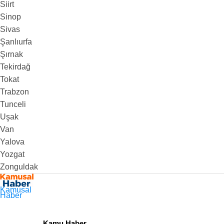
Siirt
Sinop
Sivas
Şanlıurfa
Şırnak
Tekirdağ
Tokat
Trabzon
Tunceli
Uşak
Van
Yalova
Yozgat
Zonguldak
Kamusal
Haber
Kamu Haber