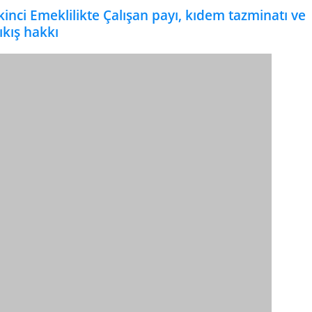
kinci Emeklilikte Çalışan payı, kıdem tazminatı ve
ıkış hakkı