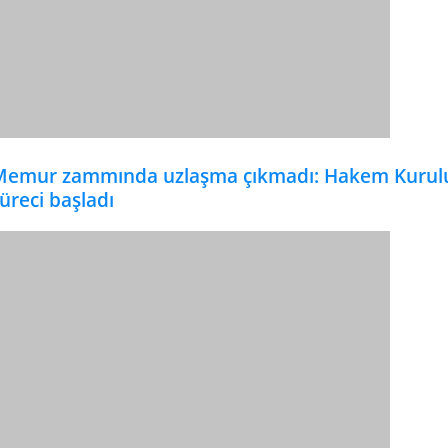
Memur zammında uzlaşma çıkmadı: Hakem Kurul
üreci başladı