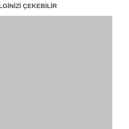
İLGİNİZİ
ÇEKEBİLİR