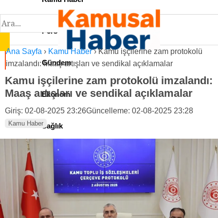
Personel İlan
Ana Sayfa
›
Kamu Haber
›
Kamu işçilerine zam protokolü
Gündem
imzalandı: Maaş artışları ve sendikal açıklamalar
Kamu işçilerine zam protokolü imzalandı:
Maaş artışları ve sendikal açıklamalar
Ekonomi
Giriş: 02-08-2025 23:26
Güncelleme: 02-08-2025 23:28
Kamu Haber
Sağlık
Teknoloji
Spor