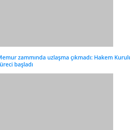
Memur zammında uzlaşma çıkmadı: Hakem Kurul
üreci başladı