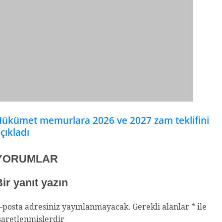
ükümet memurlara 2026 ve 2027 zam teklifini
çıkladı
YORUMLAR
ir yanıt yazın
-posta adresiniz yayınlanmayacak.
Gerekli alanlar
*
ile
şaretlenmişlerdir