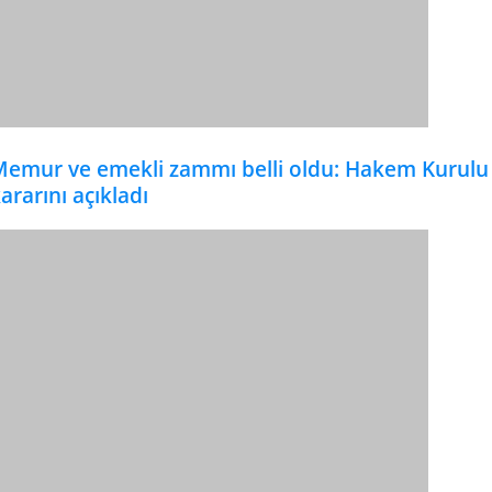
emur ve emekli zammı belli oldu: Hakem Kurulu
ararını açıkladı