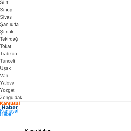
Siirt
Sinop
Sivas
Şanlıurfa
Şırnak
Tekirdağ
Tokat
Trabzon
Tunceli
Uşak
Van
Yalova
Yozgat
Zonguldak
Kamusal
Haber
Kamu Haber