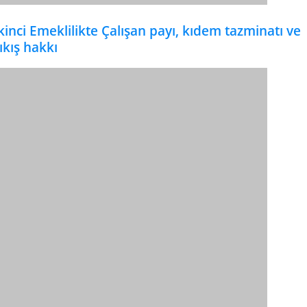
kinci Emeklilikte Çalışan payı, kıdem tazminatı ve
ıkış hakkı