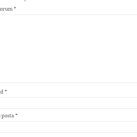
Yorum
*
Ad
*
-posta
*