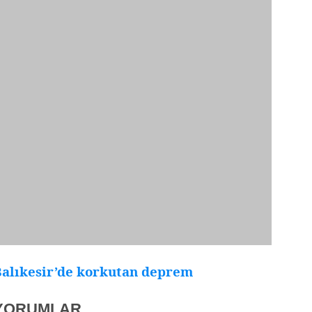
Balıkesir’de korkutan deprem
YORUMLAR