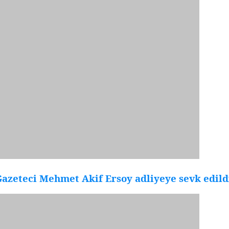
azeteci Mehmet Akif Ersoy adliyeye sevk edild