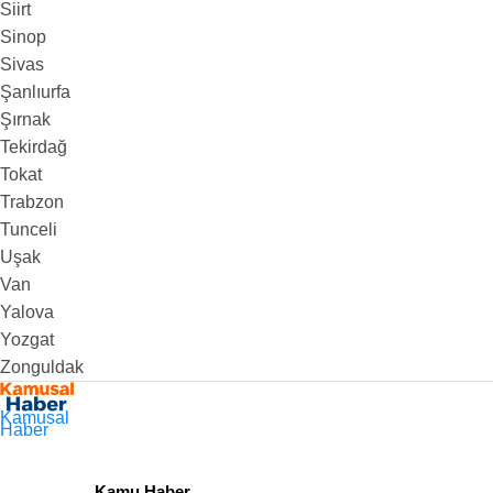
Siirt
Sinop
Sivas
Şanlıurfa
Şırnak
Tekirdağ
Tokat
Trabzon
Tunceli
Uşak
Van
Yalova
Yozgat
Zonguldak
Kamusal
Haber
Kamu Haber