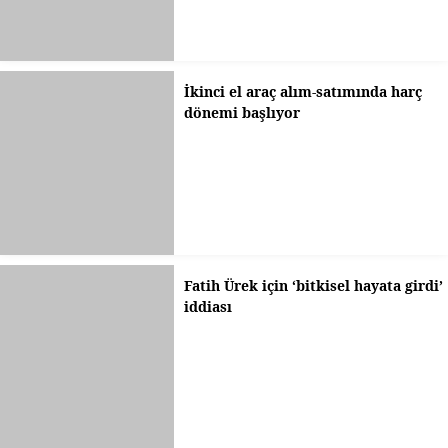
İkinci el araç alım-satımında harç
dönemi başlıyor
Fatih Ürek için ‘bitkisel hayata girdi’
iddiası