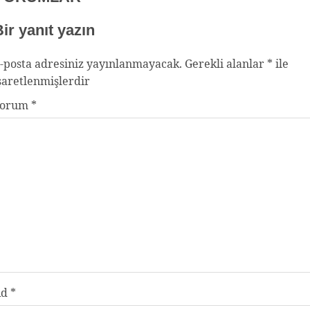
ir yanıt yazın
-posta adresiniz yayınlanmayacak.
Gerekli alanlar
*
ile
şaretlenmişlerdir
Yorum
*
Ad
*