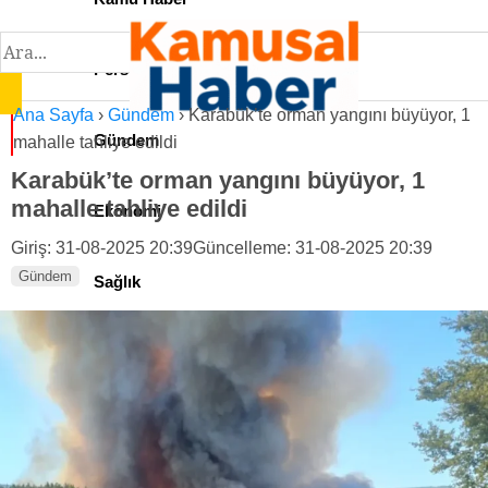
Personel İlan
Ana Sayfa
›
Gündem
›
Karabük’te orman yangını büyüyor, 1
Gündem
mahalle tahliye edildi
Karabük’te orman yangını büyüyor, 1
mahalle tahliye edildi
Ekonomi
Giriş: 31-08-2025 20:39
Güncelleme: 31-08-2025 20:39
Gündem
Sağlık
Teknoloji
Spor