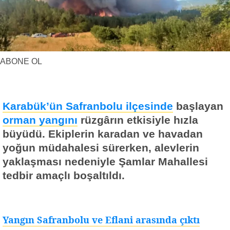
Yerel Haberler
Faydalı Bilgiler
ABONE OL
Karabük’ün Safranbolu ilçesinde
başlayan
orman yangını
rüzgârın etkisiyle hızla
büyüdü. Ekiplerin karadan ve havadan
yoğun müdahalesi sürerken, alevlerin
yaklaşması nedeniyle Şamlar Mahallesi
tedbir amaçlı boşaltıldı.
Yangın Safranbolu ve Eflani arasında çıktı