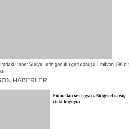
ıradaki Haber
Suriyelilerin gönüllü geri dönüşü 1 milyon 190 bi
ştı
SON HABERLER
Fidan’dan sert uyarı: Bölgesel savaş
riski büyüyor