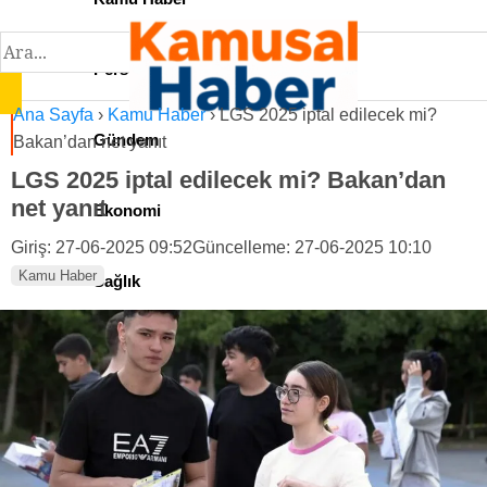
Personel İlan
Ana Sayfa
›
Kamu Haber
›
LGS 2025 iptal edilecek mi?
Gündem
Bakan’dan net yanıt
LGS 2025 iptal edilecek mi? Bakan’dan
net yanıt
Ekonomi
Giriş: 27-06-2025 09:52
Güncelleme: 27-06-2025 10:10
Kamu Haber
Sağlık
Teknoloji
Spor