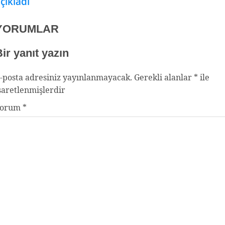
çıkladı
YORUMLAR
ir yanıt yazın
-posta adresiniz yayınlanmayacak.
Gerekli alanlar
*
ile
şaretlenmişlerdir
Yorum
*