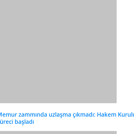
Memur zammında uzlaşma çıkmadı: Hakem Kurul
üreci başladı