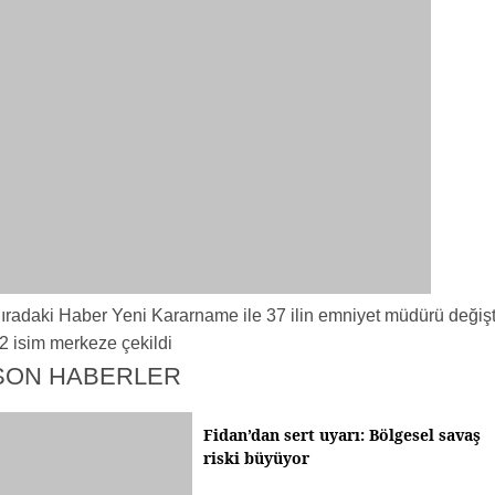
ıradaki Haber
Yeni Kararname ile 37 ilin emniyet müdürü değişt
2 isim merkeze çekildi
SON HABERLER
Fidan’dan sert uyarı: Bölgesel savaş
riski büyüyor