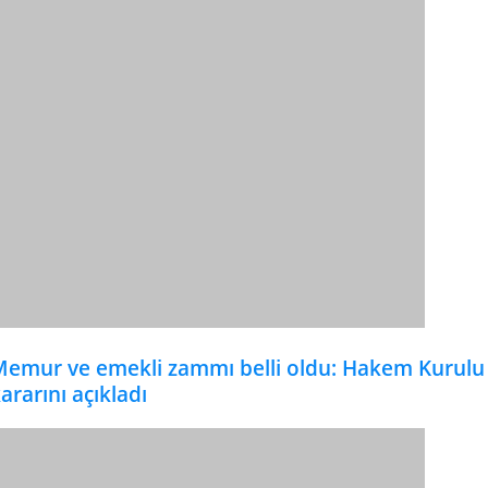
emur ve emekli zammı belli oldu: Hakem Kurulu
ararını açıkladı