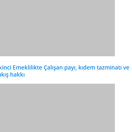
kinci Emeklilikte Çalışan payı, kıdem tazminatı ve
ıkış hakkı