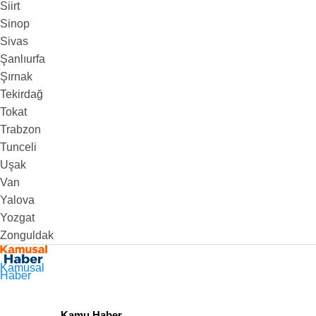
Siirt
Sinop
Sivas
Şanlıurfa
Şırnak
Tekirdağ
Tokat
Trabzon
Tunceli
Uşak
Van
Yalova
Yozgat
Zonguldak
Kamusal
Haber
Kamu Haber