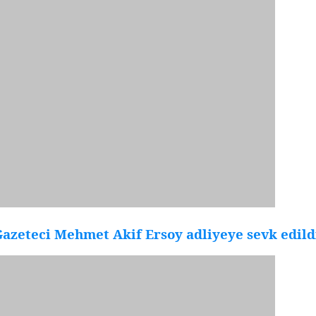
azeteci Mehmet Akif Ersoy adliyeye sevk edild