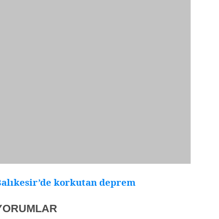
Balıkesir’de korkutan deprem
YORUMLAR