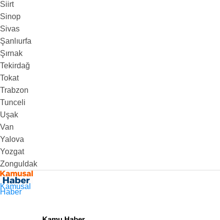
Siirt
Sinop
Sivas
Şanlıurfa
Şırnak
Tekirdağ
Tokat
Trabzon
Tunceli
Uşak
Van
Yalova
Yozgat
Zonguldak
Kamusal
Haber
Kamu Haber