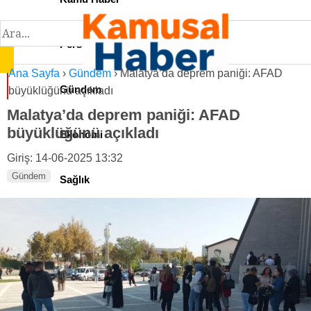
Personel İlan
Ana Sayfa
›
Gündem
›
Malatya’da deprem paniği: AFAD
Gündem
büyüklüğünü açıkladı
Malatya’da deprem paniği: AFAD
büyüklüğünü açıkladı
Ekonomi
Giriş: 14-06-2025 13:32
Gündem
Sağlık
Teknoloji
Spor