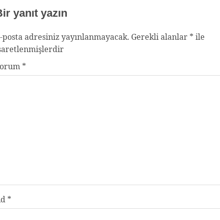
ir yanıt yazın
-posta adresiniz yayınlanmayacak.
Gerekli alanlar
*
ile
şaretlenmişlerdir
Yorum
*
Ad
*