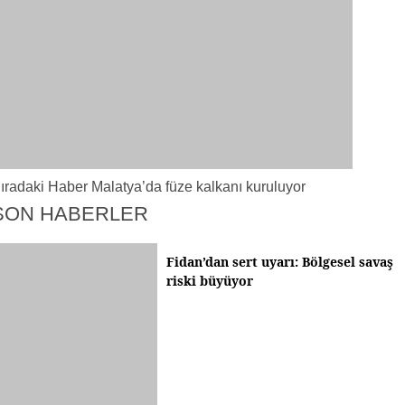
ıradaki Haber
Malatya’da füze kalkanı kuruluyor
SON HABERLER
Fidan’dan sert uyarı: Bölgesel savaş
riski büyüyor