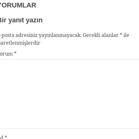
YORUMLAR
ir yanıt yazın
-posta adresiniz yayınlanmayacak.
Gerekli alanlar
*
ile
şaretlenmişlerdir
Yorum
*
Ad
*