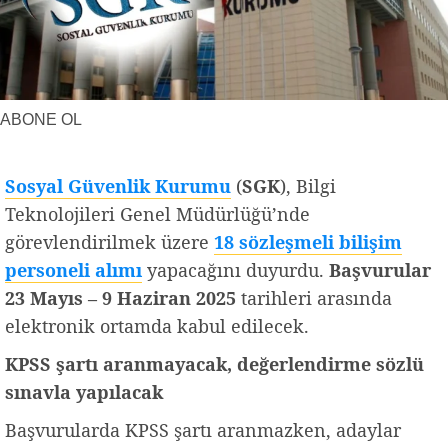
Yerel Haberler
Faydalı Bilgiler
ABONE OL
Sosyal Güvenlik Kurumu
(
SGK
), Bilgi
Teknolojileri Genel Müdürlüğü’nde
görevlendirilmek üzere
18 sözleşmeli bilişim
personeli alımı
yapacağını duyurdu.
Başvurular
23 Mayıs – 9 Haziran 2025
tarihleri arasında
elektronik ortamda kabul edilecek.
KPSS şartı aranmayacak, değerlendirme sözlü
sınavla yapılacak
Başvurularda KPSS şartı aranmazken, adaylar