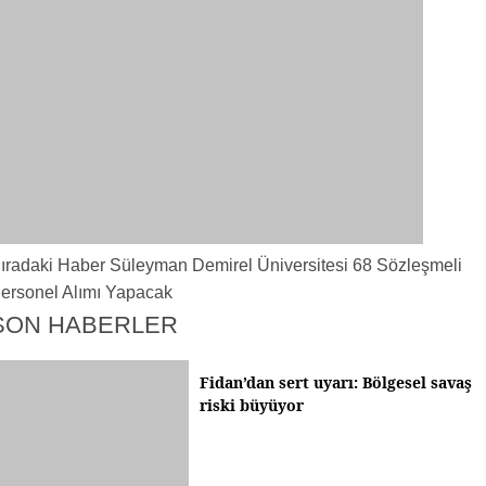
ıradaki Haber
Süleyman Demirel Üniversitesi 68 Sözleşmeli
ersonel Alımı Yapacak
SON HABERLER
Fidan’dan sert uyarı: Bölgesel savaş
riski büyüyor