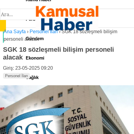
Personel İlan
Ana Sayfa
›
Personel İlan
›
SGK 18 sözleşmeli bilişim
Gündem
personeli alacak
SGK 18 sözleşmeli bilişim personeli
alacak
Ekonomi
Giriş: 23-05-2025 09:20
Personel İlan
Sağlık
Teknoloji
Spor