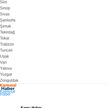
Siirt
Sinop
Sivas
Şanlıurfa
Şırnak
Tekirdağ
Tokat
Trabzon
Tunceli
Uşak
Van
Yalova
Yozgat
Zonguldak
Kamusal
Haber
Kamu Haber