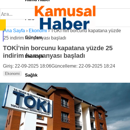
Personel İlan
Ana Sayfa
›
Ekonomi
›
TOKİ’nin borcunu kapatana yüzde
Gündem
25 indirim kampanyası başladı
TOKİ’nin borcunu kapatana yüzde 25
indirim kampanyası başladı
Ekonomi
Giriş: 22-09-2025 18:06
Güncelleme: 22-09-2025 18:24
Ekonomi
Sağlık
Teknoloji
Spor