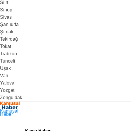
Siirt
Sinop
Sivas
Şanlıurfa
Şırnak
Tekirdağ
Tokat
Trabzon
Tunceli
Uşak
Van
Yalova
Yozgat
Zonguldak
Kamusal
Haber
Kamu Haber