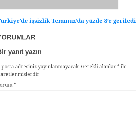
ürkiye’de işsizlik Temmuz’da yüzde 8’e geriledi
YORUMLAR
ir yanıt yazın
-posta adresiniz yayınlanmayacak.
Gerekli alanlar
*
ile
şaretlenmişlerdir
Yorum
*