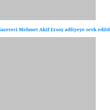
azeteci Mehmet Akif Ersoy adliyeye sevk edild