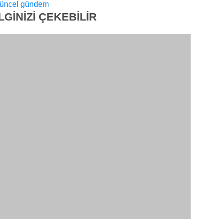
üncel
gündem
İLGİNİZİ
ÇEKEBİLİR