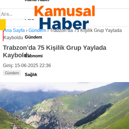
Personel İlan
Ana Sayfa
›
Gündem
›
Trabzon’da 75 Kişilik Grup Yaylada
Gündem
Kayboldu
Trabzon’da 75 Kişilik Grup Yaylada
Kayboldu
Ekonomi
Giriş: 15-06-2025 22:36
Gündem
Sağlık
Teknoloji
Spor