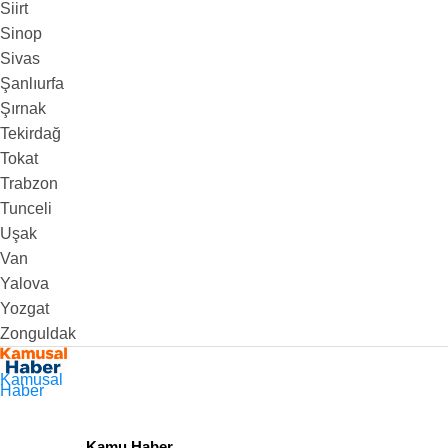
Siirt
Sinop
Sivas
Şanlıurfa
Şırnak
Tekirdağ
Tokat
Trabzon
Tunceli
Uşak
Van
Yalova
Yozgat
Zonguldak
Kamusal
Haber
Kamu Haber