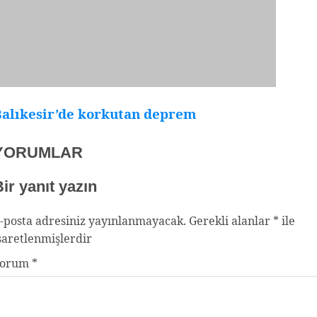
Balıkesir’de korkutan deprem
YORUMLAR
ir yanıt yazın
-posta adresiniz yayınlanmayacak.
Gerekli alanlar
*
ile
şaretlenmişlerdir
Yorum
*