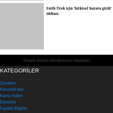
Fatih Ürek için ‘bitkisel hayata girdi’
iddiası
Sosyal medya hesaplarımızı keşfedin
KATEGORİLER
Gündem
Personel İlan
Kamu Haber
Ekonomi
Faydalı Bilgiler