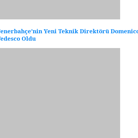
Fenerbahçe’nin Yeni Teknik Direktörü Domenic
Tedesco Oldu