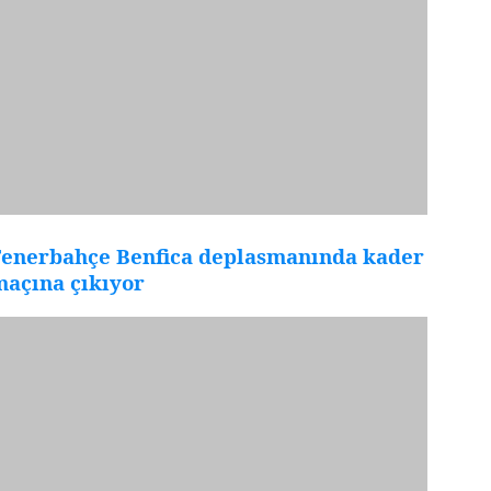
Fenerbahçe Benfica deplasmanında kader
maçına çıkıyor