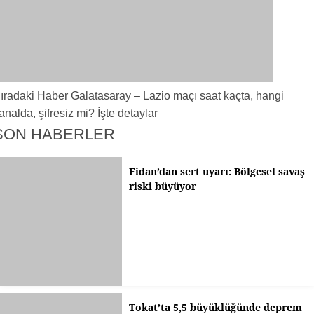
ıradaki Haber
Galatasaray – Lazio maçı saat kaçta, hangi
analda, şifresiz mi? İşte detaylar
SON HABERLER
Fidan’dan sert uyarı: Bölgesel savaş
riski büyüyor
Tokat’ta 5,5 büyüklüğünde deprem