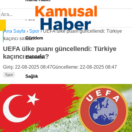
Personel İlan
Ana Sayfa
›
Spor
›
UEFA ülke puanı güncellendi: Türkiye
Gündem
kaçıncı sırada?
UEFA ülke puanı güncellendi: Türkiye
kaçıncı sırada?
Ekonomi
Giriş: 22-08-2025 08:47
Güncelleme: 22-08-2025 08:47
Spor
Sağlık
Teknoloji
Spor