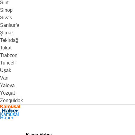
Siirt
Sinop
Sivas
Şanlıurfa
Şırnak
Tekirdağ
Tokat
Trabzon
Tunceli
Uşak
Van
Yalova
Yozgat
Zonguldak
Kamusal
Haber
Kamu Haber