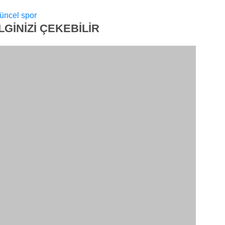
üncel
spor
İLGİNİZİ
ÇEKEBİLİR