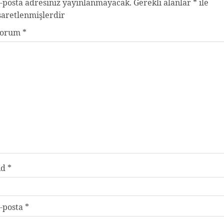
-posta adresiniz yayınlanmayacak.
Gerekli alanlar
*
ile
şaretlenmişlerdir
Yorum
*
Ad
*
-posta
*