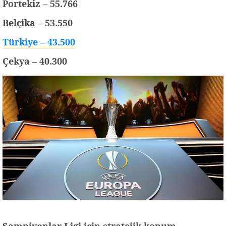
Portekiz – 55.766
Belçika – 53.550
Türkiye – 43.500
Çekya – 40.300
Şampiyonlar Ligi için stratejik konum