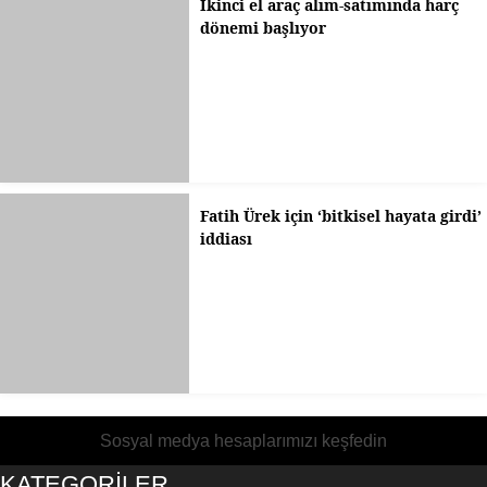
İkinci el araç alım-satımında harç
dönemi başlıyor
Fatih Ürek için ‘bitkisel hayata girdi’
iddiası
Sosyal medya hesaplarımızı keşfedin
KATEGORİLER