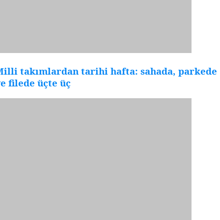
illi takımlardan tarihi hafta: sahada, parkede
e filede üçte üç