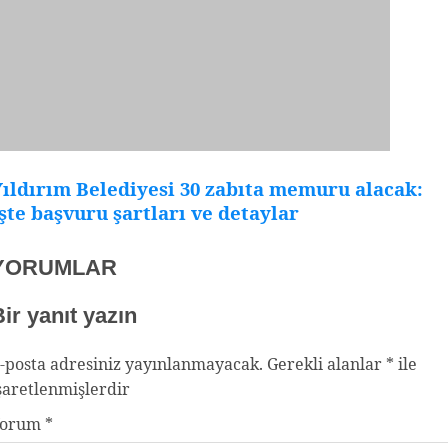
ıldırım Belediyesi 30 zabıta memuru alacak:
şte başvuru şartları ve detaylar
YORUMLAR
ir yanıt yazın
-posta adresiniz yayınlanmayacak.
Gerekli alanlar
*
ile
şaretlenmişlerdir
Yorum
*