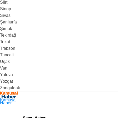
Siirt
Sinop
Sivas
Şanlıurfa
Şırnak
Tekirdağ
Tokat
Trabzon
Tunceli
Uşak
Van
Yalova
Yozgat
Zonguldak
Kamusal
Haber
Kamu Haber