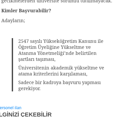
gecikmelerden üniversite sorumlu tutulmayacak.
Kimler Başvurabilir?
Adayların;
2547 sayılı Yükseköğretim Kanunu ile
Öğretim Üyeliğine Yükseltme ve
Atanma Yönetmeliği’nde belirtilen
şartları taşıması,
Üniversitenin akademik yükseltme ve
atama kriterlerini karşılaması,
Sadece bir kadroya başvuru yapması
gerekiyor.
ersonel ilan
İLGİNİZİ
ÇEKEBİLİR