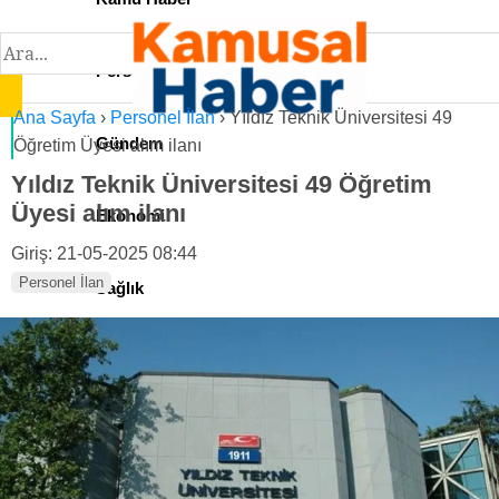
Personel İlan
Ana Sayfa
›
Personel İlan
›
Yıldız Teknik Üniversitesi 49
Gündem
Öğretim Üyesi alım ilanı
Yıldız Teknik Üniversitesi 49 Öğretim
Üyesi alım ilanı
Ekonomi
Giriş: 21-05-2025 08:44
Personel İlan
Sağlık
Teknoloji
Spor