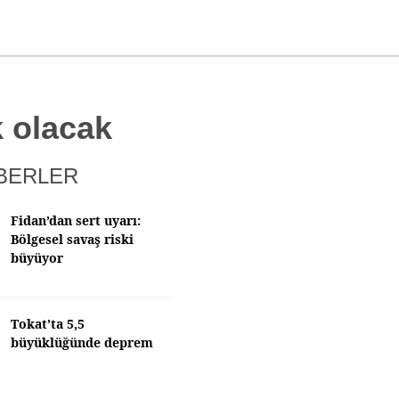
k olacak
BERLER
Fidan’dan sert uyarı:
Bölgesel savaş riski
büyüyor
Tokat’ta 5,5
büyüklüğünde deprem