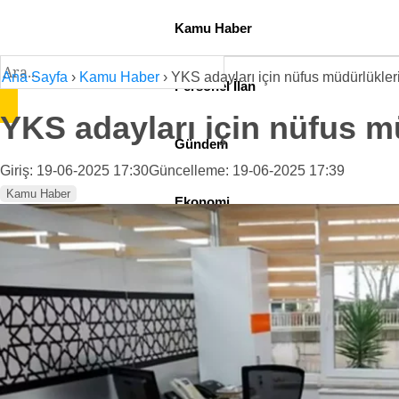
Kamu Haber
Ana Sayfa
›
Kamu Haber
›
YKS adayları için nüfus müdürlükler
Personel İlan
YKS adayları için nüfus m
Gündem
Giriş: 19-06-2025 17:30
Güncelleme: 19-06-2025 17:39
Kamu Haber
Ekonomi
Sağlık
Teknoloji
Spor