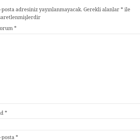
-posta adresiniz yayınlanmayacak.
Gerekli alanlar
*
ile
şaretlenmişlerdir
Yorum
*
Ad
*
-posta
*