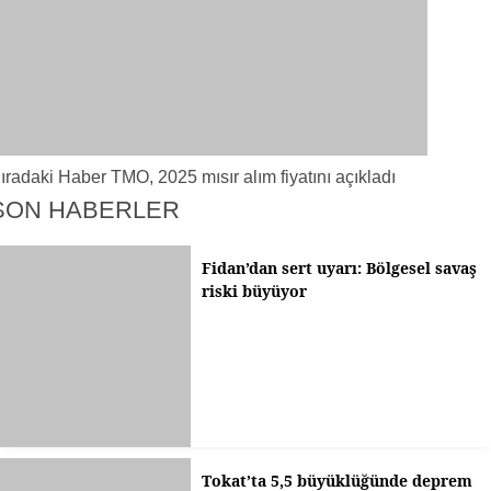
ıradaki Haber
TMO, 2025 mısır alım fiyatını açıkladı
SON HABERLER
Fidan’dan sert uyarı: Bölgesel savaş
riski büyüyor
Tokat’ta 5,5 büyüklüğünde deprem