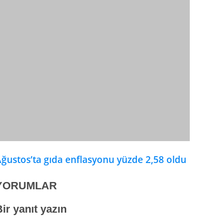
ğustos’ta gıda enflasyonu yüzde 2,58 oldu
YORUMLAR
ir yanıt yazın