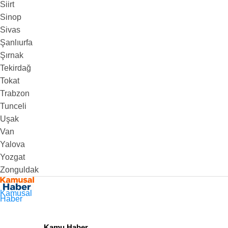
Siirt
Sinop
Sivas
Şanlıurfa
Şırnak
Tekirdağ
Tokat
Trabzon
Tunceli
Uşak
Van
Yalova
Yozgat
Zonguldak
Kamusal
Haber
Kamu Haber