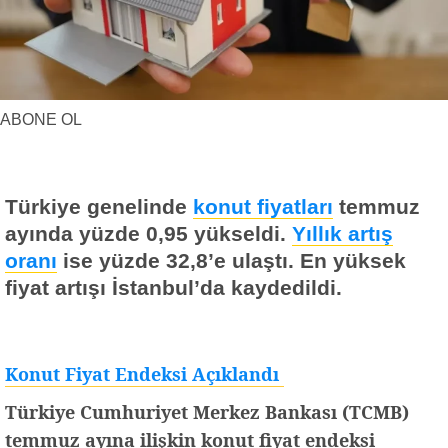
Yerel Haberler
Faydalı Bilgiler
ABONE OL
Türkiye genelinde
konut fiyatları
temmuz
ayında yüzde 0,95 yükseldi.
Yıllık artış
oranı
ise yüzde 32,8’e ulaştı. En yüksek
fiyat artışı İstanbul’da kaydedildi.
Konut Fiyat Endeksi Açıklandı
Türkiye Cumhuriyet Merkez Bankası (TCMB)
temmuz ayına ilişkin konut fiyat endeksi