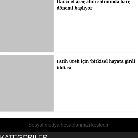
İkinci el araç alım-satımında harç
dönemi başlıyor
Fatih Ürek için ‘bitkisel hayata girdi’
iddiası
Sosyal medya hesaplarımızı keşfedin
KATEGORİLER