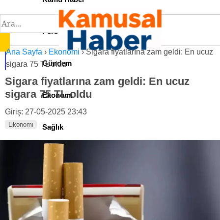
Personel İlan
Ana Sayfa
›
Ekonomi
›
Sigara fiyatlarına zam geldi: En ucuz
Gündem
sigara 75 TL oldu
Sigara fiyatlarına zam geldi: En ucuz
sigara 75 TL oldu
Ekonomi
Giriş: 27-05-2025 23:43
Ekonomi
Sağlık
Teknoloji
Spor