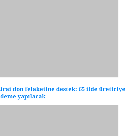
irai don felaketine destek: 65 ilde üreticiye
ödeme yapılacak