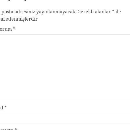
-posta adresiniz yayınlanmayacak.
Gerekli alanlar
*
ile
şaretlenmişlerdir
Yorum
*
Ad
*