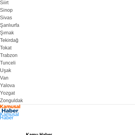
Siirt
Sinop
Sivas
Şanlıurfa
Şırnak
Tekirdağ
Tokat
Trabzon
Tunceli
Uşak
Van
Yalova
Yozgat
Zonguldak
Kamusal
Haber
Kamu Haber