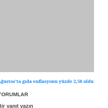
ğustos’ta gıda enflasyonu yüzde 2,58 oldu
YORUMLAR
ir yanıt yazın