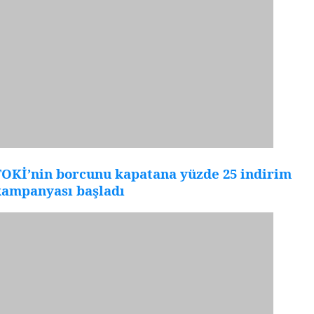
TOKİ’nin borcunu kapatana yüzde 25 indirim
kampanyası başladı